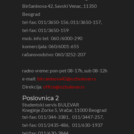
Birčaninova 42, Savski Venac, 11350
Beograd
tel-fax: 011/3650-156, 011/3650-157,
tel-fax: 011/3650-159
mob. info tel: 060 /6000-290
komercijala: 060/6001-655
računovodstvo: 060/3252-207
radno vreme: pon-pet 08-17h, sub 08-12h
e-mail:
bircaninova42@ozbulevar.rs
Direkcija:
office@ozbulevar.rs
Poslovnica 2
Studentski servis BULEVAR
Kneginje Zorke 5, Vračar, 11000 Beograd
tel-fax: 011/
344-3381
,
011/
3447-257
,
tel-fax: 011/
2435-486,
011/
630-1937
tel/fax: 011/630-3844