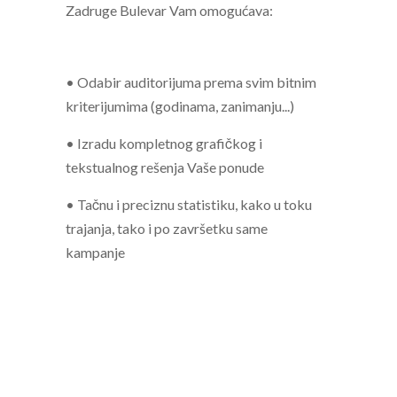
Zadruge Bulevar Vam omogućava:
• Odabir auditorijuma prema svim bitnim
kriterijumima (godinama, zanimanju...)
• Izradu kompletnog grafičkog i
tekstualnog rešenja Vaše ponude
• Tačnu i preciznu statistiku, kako u toku
trajanja, tako i po završetku same
kampanje