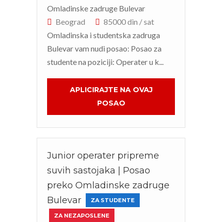
Beograd
85000 din / sat
Omladinska i studentska zadruga
Bulevar vam nudi posao: Posao za
studente na poziciji: Operater u k...
APLICIRAJTE NA OVAJ
POSAO
Junior operater pripreme
suvih sastojaka | Posao
preko Omladinske zadruge
Bulevar
ZA STUDENTE
ZA NEZAPOSLENE