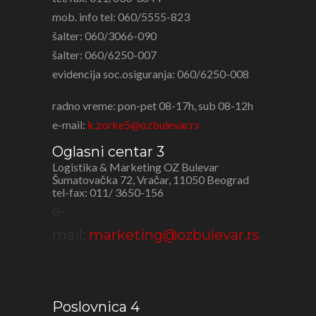
mob. info tel: 060/5555-823
šalter: 060/3066-090
šalter: 060/6250-007
evidencija soc.osiguranja: 060/6250-008
radno vreme: pon-pet 08-17h, sub 08-12h
e-mail:
k.zorke5@ozbulevar.rs
Oglasni centar 3
Logistika & Marketing OZ Bulevar
Šumatovačka 72, Vračar, 11050 Beograd
tel-fax: 011/ 3650-156
e-
mail:
marketing@ozbulevar.rs
Poslovnica 4