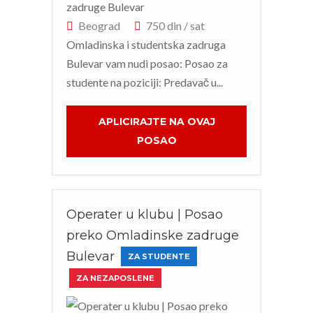
Beograd
750 din / sat
Omladinska i studentska zadruga
Bulevar vam nudi posao: Posao za
studente na poziciji: Predavač u...
APLICIRAJTE NA OVAJ
POSAO
Operater u klubu | Posao
preko Omladinske zadruge
Bulevar
ZA STUDENTE
ZA NEZAPOSLENE