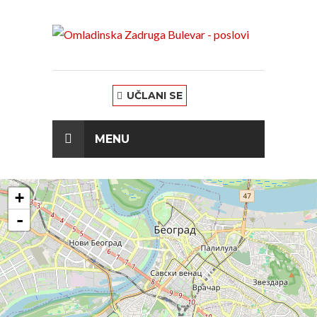
UČLANI SE
MENU
+
-