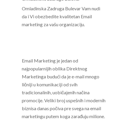
Omladinska Zadruga Bulevar
Vam nudi
da i Vi obezbedite kvalitetan
Email
marketing
za vašu organizaciju.
Email Marketing
je jedan od
najpopularnijih oblika Direktnog
Marketinga budući da je e-mail mnogo
ličniji u komunikaciji od svih
tradicionalinih, uobičajenih načina
promocije. Veliki broj uspešnih i modernih
biznisa danas počiva pre svega na email
marketingu putem koga zarađuju milione.