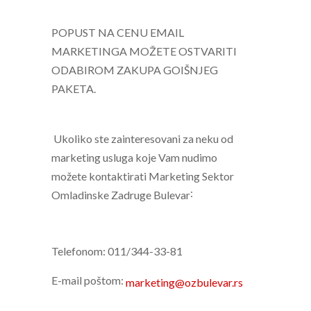
POPUST NA CENU EMAIL
MARKETINGA MOŽETE OSTVARITI
ODABIROM ZAKUPA GOIŠNJEG
PAKETA.
Ukoliko ste zainteresovani za neku od
marketing usluga koje Vam nudimo
možete kontaktirati
Marketing Sektor
:
Omladinske Zadruge Bulevar
Telefonom:
011/344-33-81
E-mail poštom:
marketing@ozbulevar.rs