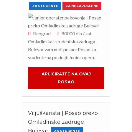
ZA STUDENTE
ZA NEZAPOSLENE
Beograd
80000 din / sat
Omladinska i studentska zadruga
Bulevar vam nudi posao: Posao za
studente na poziciji: Junior opera...
APLICIRAJTE NA OVAJ
POSAO
Viljuškarista | Posao preko
Omladinske zadruge
Bulevar
ZA STUDENTE