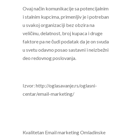
Ovaj način komunikacije sa potencijalnim
i stalnim kupcima, primenljiv je i potreban
u svakoj organizaciji bez obzira na
veličinu, delatnost, broj kupaca i druge
faktore pa ne čudi podatak da je on svuda
u svetu odavno posao sastavni i neizbežni
deo redovnog poslovanja.
Izvor:
http://oglasavanje.rs/oglasni-
centar/email-marketing/
Kvalitetan Email marketing Omladinske