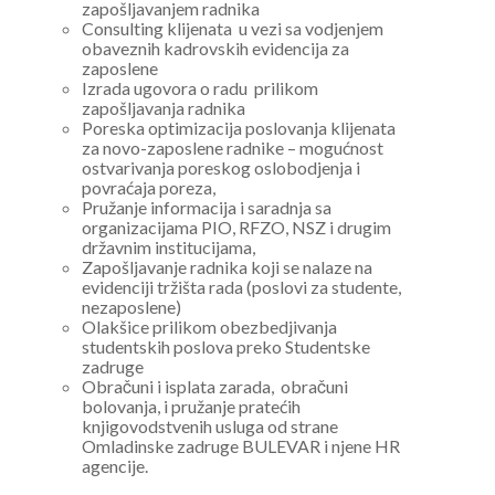
zapošljavanjem radnika
Consulting klijenata u vezi sa vodjenjem
obaveznih kadrovskih evidencija za
zaposlene
Izrada ugovora o radu prilikom
zapošljavanja radnika
Poreska optimizacija poslovanja klijenata
za novo-zaposlene radnike – mogućnost
ostvarivanja poreskog oslobodjenja i
povraćaja poreza,
Pružanje informacija i saradnja sa
organizacijama PIO, RFZO, NSZ i drugim
državnim institucijama,
Zapošljavanje radnika koji se nalaze na
evidenciji tržišta rada (poslovi za studente,
nezaposlene)
Olakšice prilikom obezbedjivanja
studentskih poslova preko Studentske
zadruge
Obračuni i isplata zarada, obračuni
bolovanja, i pružanje pratećih
knjigovodstvenih usluga od strane
Omladinske zadruge BULEVAR i njene HR
agencije.