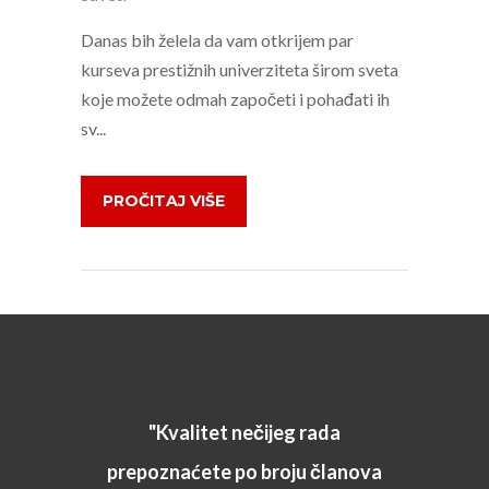
Danas bih želela da vam otkrijem par
kurseva prestižnih univerziteta širom sveta
koje možete odmah započeti i pohađati ih
sv...
PROČITAJ VIŠE
"Moje lično iskustvo sa
"Kvalitet nečijeg rada
prepoznaćete po broju članova
zadrugom je odlično. Učlanio