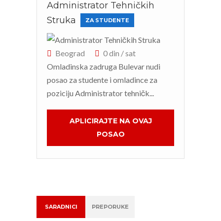
Administrator Tehničkih
Cha
Struka
pol
ZA STUDENTE
Beograd
0 din / sat
Be
Omladinska zadruga Bulevar nudi
Omla
posao za studente i omladince za
Bule
poziciju Administrator tehničk...
za st
APLICIRAJTE NA OVAJ
POSAO
SARADNICI
PREPORUKE