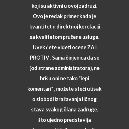
koji su aktivni u ovoj zadruzi.
sam se pre par dana i krenuo
kuci, oni su me već zvali za sutra
Ovo je redak primer kada je
da idem da radim. Nikada ranije
kvantitet u direktnoj korelaciji
nisam bio ni u jednoj studenskoj,
sa kvalitetom pružene usluge.
nisam se pokajao sto sam dosao
Uvek ćete videti ocene ZA i
PROTIV . Sama činjenica da se
i svima bih preporiuo da dodji.
Jer ljudi u zadruzi stvarno su na
(od strane administratora), ne
mestu, zovu ponude ti
brišu oni ne tako "lepi
komentari" , možete steći utisak
posao,odlučis i rešeno. Dosta
izlaze u susret oko nalazenje
o slobodi izražavanja ličnog
mesta gde se radi. Ljudi koji se
stava svakog člana zadruge,
dvoume neka dodju i videće da
što ujedno predstavlja