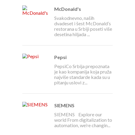
McDonald's
Svakodnevno, naših
dvadeset i šest McDonald’s
restorana u Srbiji poseti više
desetina hiljada ...
Pepsi
PepsiCo Srbija prepoznata
je kao kompanija koja pruža
najviše standarde kada su u
pitanju uslovi z...
SIEMENS
SIEMENS Explore our
world From digitalization to
automation, we’re changin...