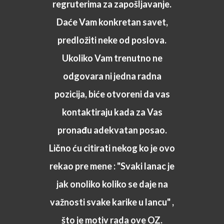
regruterima za zapošljavanje.
Daće Vam konkretan savet,
predložiti neke od poslova.
Ukoliko Vam trenutno ne
odgovara ni jedna radna
pozicija, biće otvoreni da vas
kontaktiraju kada za Vas
pronađu adekvatan posao.
Lično ću citirati nekog ko je ovo
rekao pre mene : "Svaki lanac je
jak onoliko koliko se daje na
važnosti svake karike u lancu" ,
što je motiv rada ove OZ.