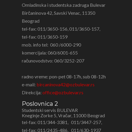
Omladinska i studentska zadruga Bulevar
Birčaninova 42, Savski Venac, 11350
Beograd
tel-fax: 011/3650-156, 011/3650-157,
tel-fax: 011/3650-159
mob. info tel: 060 /6000-290
komercijala: 060/6001-655
računovodstvo: 060/3252-207
radno vreme: pon-pet 08-17h, sub 08-12h
e-mail:
bircaninova42@ozbulevar.rs
Direkcija:
office@ozbulevar.rs
Poslovnica 2
Studentski servis BULEVAR
Kneginje Zorke 5, Vračar, 11000 Beograd
tel-fax: 011/
344-3381
,
011/
3447-257
,
tel-fax: 011/
2435-486,
011/
630-1937