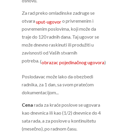
osnovu.
Za rad preko omladinske zadruge se
otvara
o privremenim i
uput-ugovor
povremenim poslovima, koji može da
traje do 120 radnih dana. Taj ugovor se
može dnevno raskinuti ili produžiti u
zavisnosti od Vaših stvarnih
potreba.
(
obrazac pojedinačnog ugovora
)
Poslodavac može lako da obezbedi
radnika, za 1 dan, sa svom pratećom
dokumentacijom...
Cena
rada za kraće poslove se ugovara
kao dnevnica ili kao (1/2) dnevnice do 4
sata rada, a za poslove u kontinuitetu
(mesečno), po radnom času.