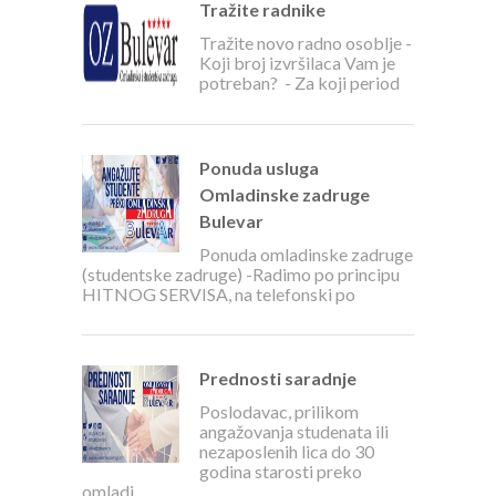
Tražite radnike
Tražite novo radno osoblje -
Koji broj izvršilaca Vam je
potreban? - Za koji period
Ponuda usluga
Omladinske zadruge
Bulevar
Ponuda omladinske zadruge
(studentske zadruge) -Radimo po principu
HITNOG SERVISA, na telefonski po
Prednosti saradnje
Poslodavac, prilikom
angažovanja studenata ili
nezaposlenih lica do 30
godina starosti preko
omladi