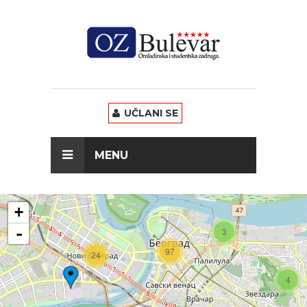
UČLANI SE
MENU
+
-
3
97
24
4