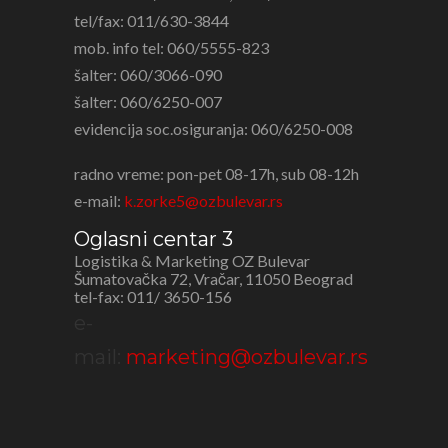
tel/fax: 011/630-3844
mob. info tel: 060/5555-823
šalter: 060/3066-090
šalter: 060/6250-007
evidencija soc.osiguranja: 060/6250-008
radno vreme: pon-pet 08-17h, sub 08-12h
e-mail:
k.zorke5@ozbulevar.rs
Oglasni centar 3
Logistika & Marketing OZ Bulevar
Šumatovačka 72, Vračar, 11050 Beograd
tel-fax: 011/ 3650-156
e-
mail:
marketing@ozbulevar.rs