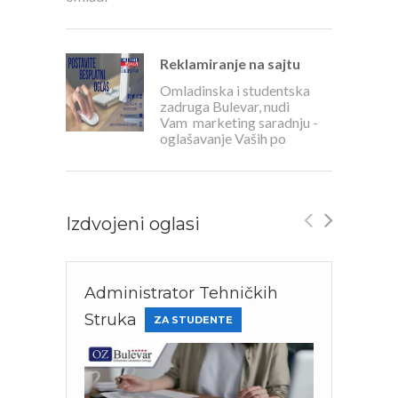
Reklamiranje na sajtu
Omladinska i studentska
zadruga Bulevar, nudi
Vam marketing saradnju -
oglašavanje Vaših po
Izdvojeni oglasi
Administrator Tehničkih
Cha
Struka
pol
ZA STUDENTE