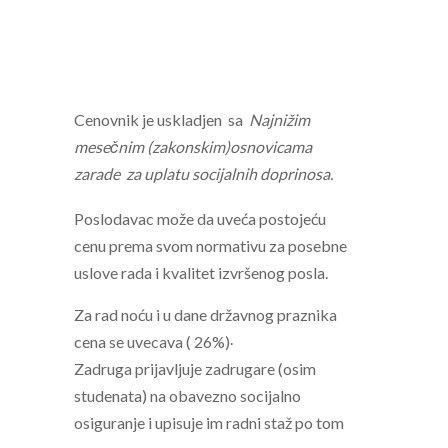
Cenovnik je uskladjen sa
Najnižim
mesečnim (zakonskim)osnovicama
zarade za uplatu socijalnih doprinosa.
Poslodavac može da uveća postojeću
cenu prema svom normativu za
posebne
uslove
rada i kvalitet izvršen
og
posla.
Za rad noću i u dane državnog praznika
.
cena se uvecava ( 26%)
Zadruga prijavljuje zadrugare (osim
studenata) na obavezno socijalno
osiguranje i upisuje im radni staž po tom