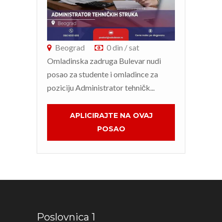
Beograd
0 din / sat
Be
Omladinska zadruga Bulevar nudi
Omla
posao za studente i omladince za
Bule
poziciju Administrator tehničk...
za st
APLICIRAJTE NA OVAJ
POSAO
Poslovnica 1